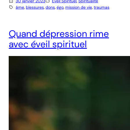
30 janvier 2023
Eveil Spirituel
, 
Spiritualité
âme
, 
blessures
, 
dons
, 
égo
, 
mission de vie
, 
traumas
Quand dépression rime
avec éveil spirituel