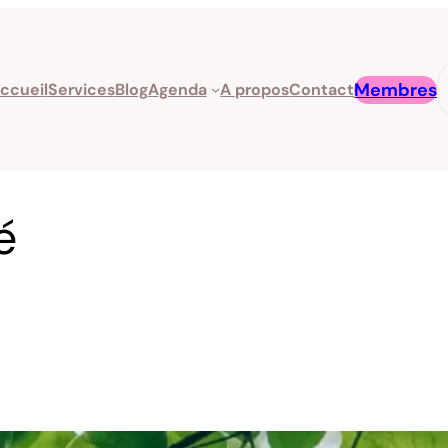
R
Membres
ccueil
Services
Blog
Agenda
A propos
Contact
é