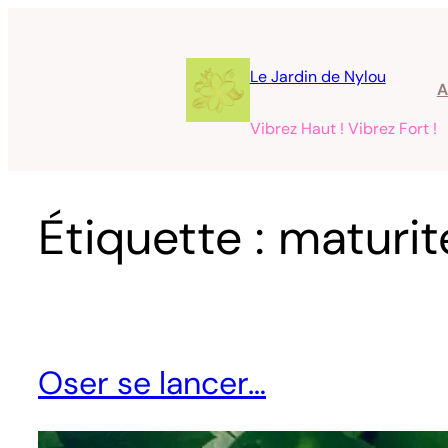
Aller
au
contenu
Le Jardin de Nylou
A
Vibrez Haut ! Vibrez Fort !
Étiquette :
maturit
Oser se lancer…