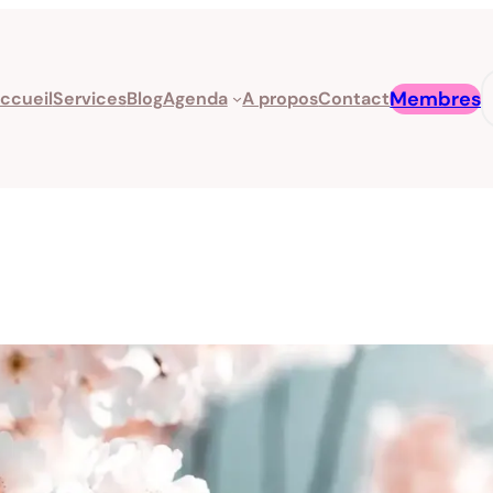
R
Membres
ccueil
Services
Blog
Agenda
A propos
Contact