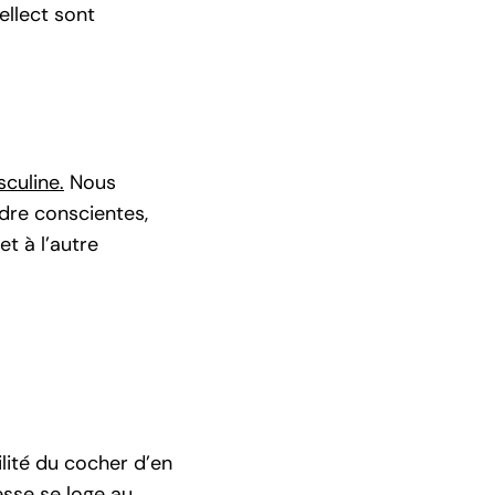
ellect sont
sculine.
Nous
dre conscientes,
t à l’autre
ilité du cocher d’en
esse se loge au