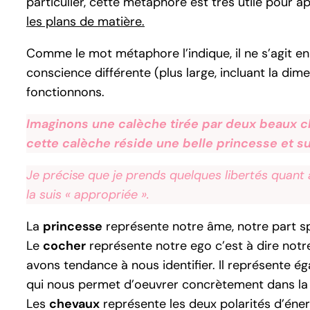
particulier, cette métaphore est très utile pour 
les plans de matière.
Comme le mot métaphore l’indique, il ne s’agit e
conscience différente (plus large, incluant la d
fonctionnons.
Imaginons une calèche tirée par deux beaux che
cette calèche réside une belle princesse et su
Je précise que je prends quelques libertés quant
la suis « appropriée ».
La
princesse
représente notre âme, notre part spiri
Le
cocher
représente notre ego c’est à dire notr
avons tendance à nous identifier. Il représente ég
qui nous permet d’oeuvrer concrètement dans la 
Les
chevaux
représente les deux polarités d’énergi