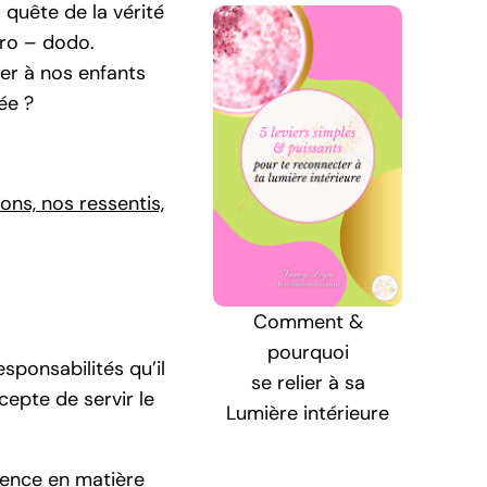
quête de la vérité
tro – dodo.
er à nos enfants
gée ?
ons, nos ressentis,
Comment &
pourquoi
esponsabilités qu’il
se relier à sa
cepte de servir le
Lumière intérieure
rience en matière