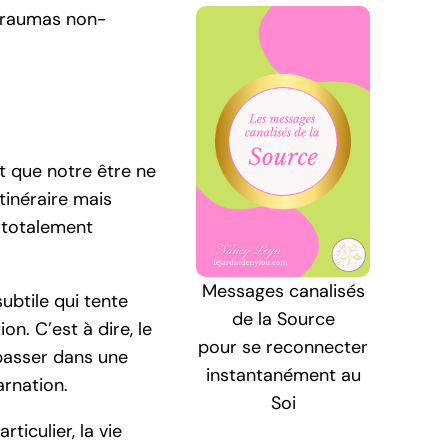
 traumas non-
t que notre être ne
itinéraire mais
t totalement
Messages canalisés
subtile qui tente
de la Source
n. C’est à dire, le
pour se reconnecter
épasser dans une
instantanément au
arnation.
Soi
ticulier, la vie