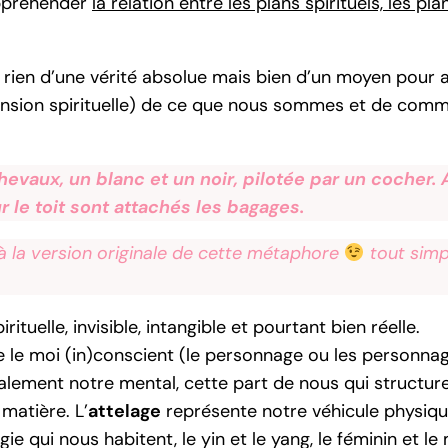
appréhender
la relation entre les plans spirituels, les pl
n rien d’une vérité absolue mais bien d’un moyen pour
imension spirituelle) de ce que nous sommes et de com
vaux, un blanc et un noir, pilotée par un cocher. A
r le toit sont attachés les bagages.
 à la version originale de cette métaphore
tout simp
tuelle, invisible, intangible et pourtant bien réelle.
e le moi (in)conscient (le personnage ou les personna
alement notre mental, cette part de nous qui structure
matière. L’
attelage
représente notre véhicule physique
e qui nous habitent, le yin et le yang, le féminin et le 