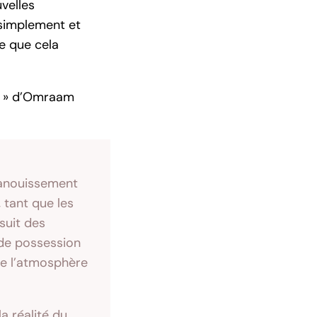
velles
 simplement et
ce que cela
or » d’Omraam
épanouissement
 tant que les
suit des
 de possession
de l’atmosphère
a réalité du