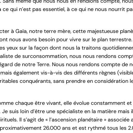
ique. Sans même que nous nous en rendions compte, no
 qui n’est pas essentiel, à ce qui ne nous nourrit pa
cter à Gaïa, notre terre mère, cette majestueuse plan
nt nous avons besoin pour vivre sur le plan terrestre. Pe
s yeux sur la façon dont nous la traitons quotidienne
aliste de surconsommation, nous nous rendons compt
’égard de notre Terre. Nous nous rendons compte de 
ais également vis-à-vis des différents règnes (visibles
tables conquérants, sans prendre en considération 
 Comme chaque être vivant, elle évolue constamment et
e suis loin d’être une spécialiste en la matière mais il
rituels. Il s’agit de « l’ascension planétaire » associée
pproximativement 26.000 ans et est rythmé tous les 2