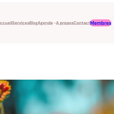
R
Membres
ccueil
Services
Blog
Agenda
A propos
Contact