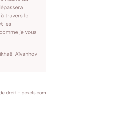
 dépassera
à travers le
t les
a comme je vous
khaël Aïvanhov
 de droit – pexels.com