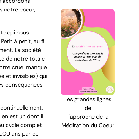
us accordons
s notre coeur,
ète qui nous
tit à petit, au fil
ment. La société
e de notre totale
notre cruel manque
 et invisibles) qui
les conséquences
Les grandes lignes
 continuellement.
de
 en est un dont il
l’approche de la
 au cycle complet
Méditation du Coeur
.000 ans par ce