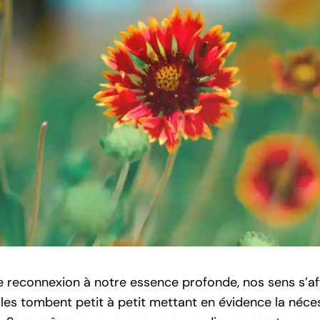
e reconnexion à notre essence profonde, nos sens s’af
oiles tombent petit à petit mettant en évidence la néce