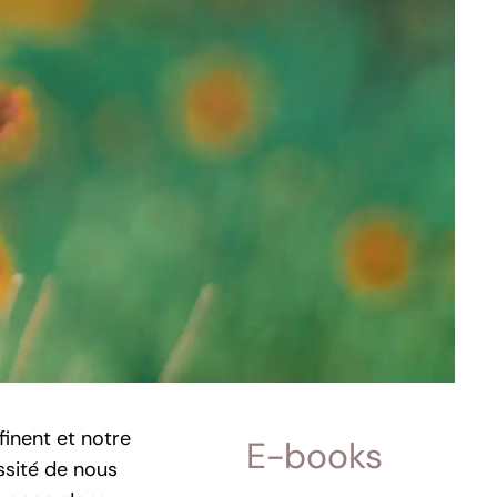
finent et notre
E-books
ssité de nous