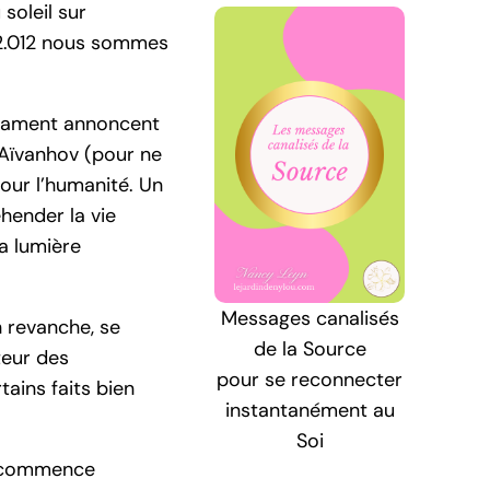
soleil sur
s 2.012 nous sommes
stament annoncent
 Aïvanhov (pour ne
our l’humanité. Un
hender la vie
la lumière
Messages canalisés
n revanche, se
de la Source
teur des
pour se reconnecter
ains faits bien
instantanément au
Soi
té commence