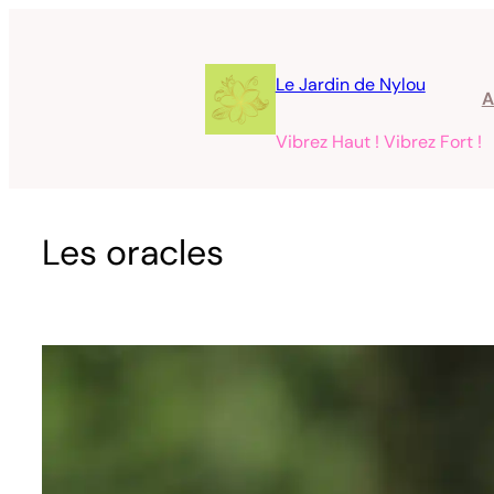
Aller
au
contenu
Le Jardin de Nylou
A
Vibrez Haut ! Vibrez Fort !
Les oracles