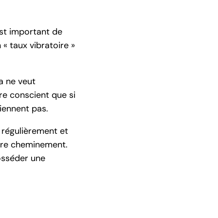
est important de
 « taux vibratoire »
a ne veut
re conscient que si
tiennent pas.
nt régulièrement et
otre cheminement.
osséder une