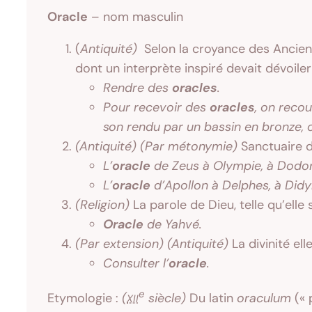
Oracle
– nom masculin
(
Antiquité)
Selon la croyance des Anciens,
dont un interprète inspiré devait dévoiler 
Rendre des
oracles
.
Pour recevoir des
oracles
, on recou
son rendu par un bassin en bronze, o
(Antiquité)
(Par métonymie)
Sanctuaire da
L’
oracle
de Zeus à Olympie, à Dodo
L’
oracle
d’Apollon à Delphes, à Did
(Religion)
La parole de Dieu, telle qu’ell
Oracle
de Yahvé.
(Par extension)
(Antiquité)
La divinité el
Consulter l’
oracle
.
e
Etymologie :
(
siècle)
Du latin
oraculum
(« 
XII