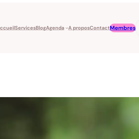
R
Membres
ccueil
Services
Blog
Agenda
A propos
Contact