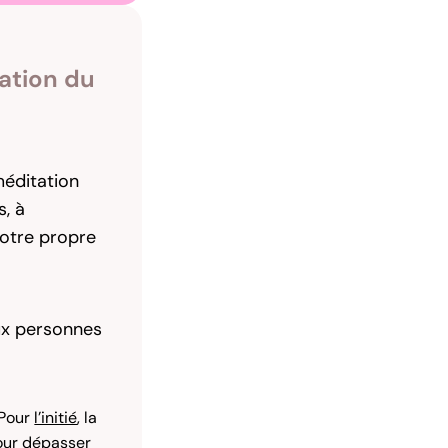
ation du
éditation
s, à
notre propre
x personnes
Pour
l’initié
, la
our
dépasser