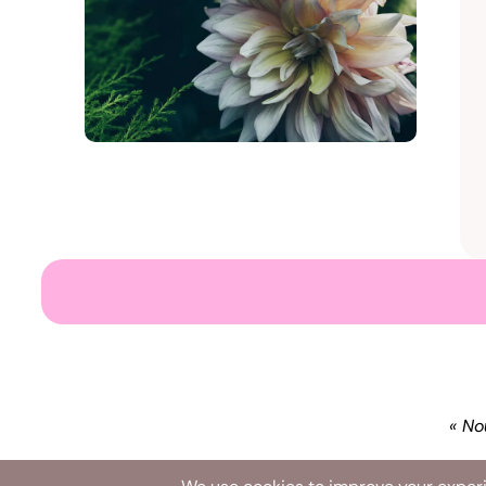
« No
Accueil
Serv