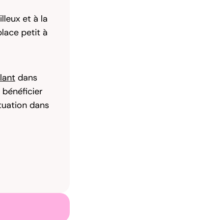
lleux et à la
place petit à
lant
dans
 bénéficier
tuation dans