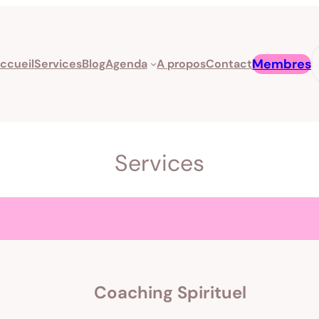
R
Membres
ccueil
Services
Blog
Agenda
A propos
Contact
Services
Coaching Spirituel