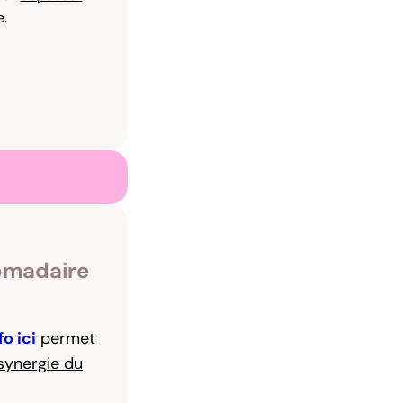
e.
omadaire
fo ici
permet
 synergie du