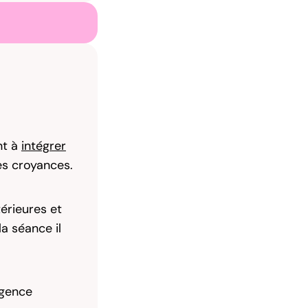
nt à
intégrer
es croyances.
érieures et
la séance il
igence