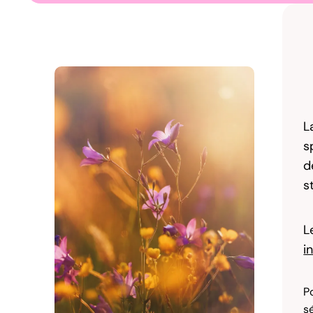
L
s
d
s
L
i
P
s