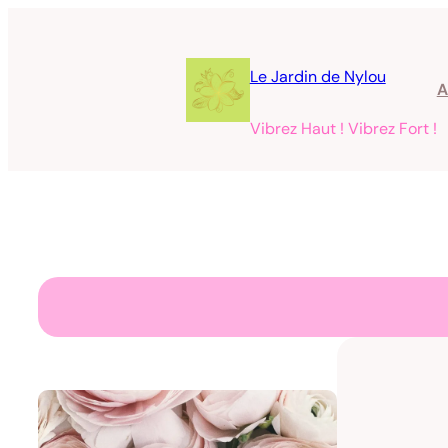
Aller
au
contenu
Le Jardin de Nylou
A
Vibrez Haut ! Vibrez Fort !