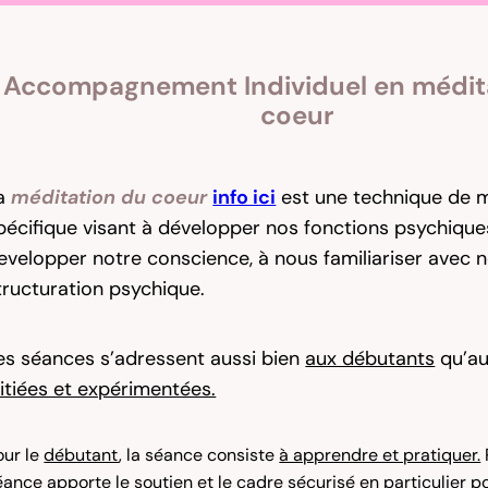
Accompagnement Individuel en médit
coeur
a
méditation du coeur
info ici
est une technique de m
pécifique visant à développer nos fonctions psychique
evelopper notre conscience, à nous familiariser avec 
tructuration psychique.
es séances s’adressent aussi bien
aux débutants
qu’au
nitiées et expérimentées.
our le
débutant
, la séance consiste
à apprendre et pratiquer.
éance apporte le
soutien
et le
cadre sécurisé
en particulier p