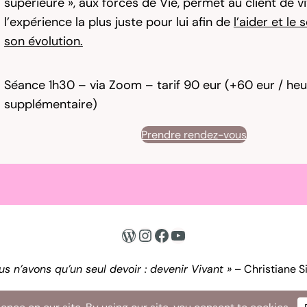
supérieure », aux forces de Vie, permet au client de v
l’expérience la plus juste pour lui afin de
l’aider et le
son évolution.
Séance 1h30 – via Zoom – tarif 90 eur (+60 eur / heu
supplémentaire)
Prendre rendez-vous
WordPress
Instagram
Facebook
YouTube
us n’avons qu’un seul devoir : devenir Vivant »
– Christiane S
ices
Blog
Agenda
A propos
Contact