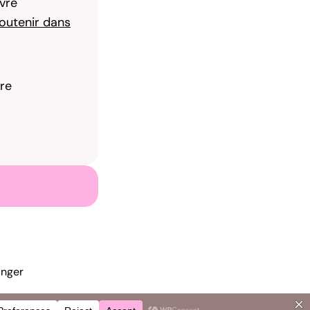
ivre
 soutenir dans
re
inger