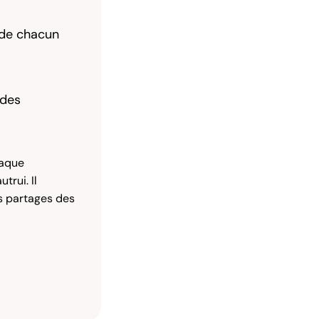
 de chacun
 des
haque
trui. Il
ls partages des